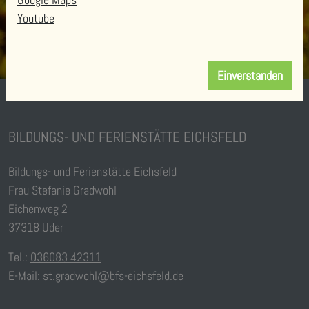
Youtube
Einverstanden
BILDUNGS- UND FERIENSTÄTTE EICHSFELD
Bildungs- und Ferienstätte Eichsfeld
Frau Stefanie Gradwohl
Eichenweg 2
37318 Uder
Tel.:
036083 42311
E-Mail:
st.gradwohl@bfs-eichsfeld.de