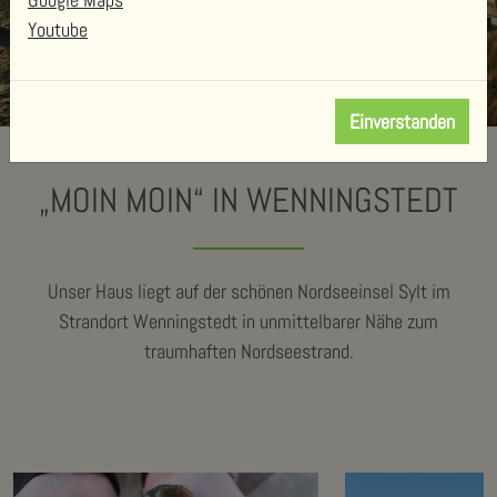
Youtube
Einverstanden
„MOIN MOIN“ IN WENNINGSTEDT
Unser Haus liegt auf der schönen Nordseeinsel Sylt im
Strandort Wenningstedt in unmittelbarer Nähe zum
traumhaften Nordseestrand.