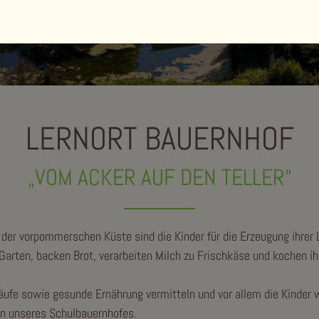
LERNORT BAUERNHOF
„VOM ACKER AUF DEN TELLER“
der vorpommerschen Küste sind die Kinder für die Erzeugung ihrer 
 Garten, backen Brot, verarbeiten Milch zu Frischkäse und kochen i
äufe sowie gesunde Ernährung vermitteln und vor allem die Kinder w
gen unseres Schulbauernhofes.