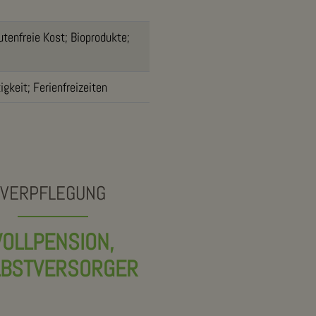
utenfreie Kost; Bioprodukte;
gkeit; Ferienfreizeiten
VERPFLEGUNG
VOLLPENSION,
LBSTVERSORGER