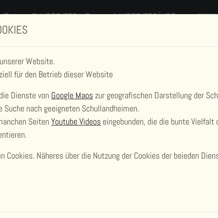
ME
BUNDESVERBAND
LANDESVERBÄNDE
INHA
OOKIES
 unserer Website.
ziell für den Betrieb dieser Website
die Dienste von
Google Maps
zur geografischen Darstellung der Sc
die Suche nach geeigneten Schullandheimen.
 manchen Seiten
Youtube Videos
eingebunden, die die bunte Vielfalt 
ntieren.
ANDWERT SCHULBAUERNH
 Cookies. Näheres über die Nutzung der Cookies der beieden Dienst