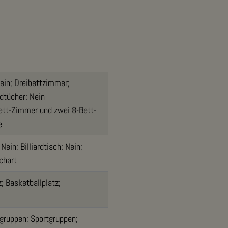
ein; Dreibettzimmer;
dtücher: Nein
Bett-Zimmer und zwei 8-Bett-
e
in; Billiardtisch: Nein;
chart
z; Basketballplatz;
ngruppen; Sportgruppen;