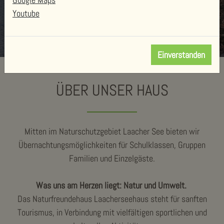
Youtube
Einverstanden
ÜBER UNSER HAUS
Mitten im Naturschutzgebiet Laacher See bieten wir
Übernachtungsmöglichkeiten für Schulklassen, Gruppen
Familien und Einzelgäste.
Was uns am Herzen liegt: Natur und Umwelt.
Das Naturfreundehaus Laacherseehaus steht für sanften
Tourismus, in Verbindung mit vielfältigen sportlichen und