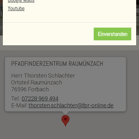
Youtube
Einverstanden
PFADFINDERZENTRUM RAUMÜNZACH
Herr Thorsten Schlachter
Ortsteil Raumünzach
76596 Forbach
Tel.:
07228 969 494
E-Mail:
thorsten.schlachter@fpr-online.de