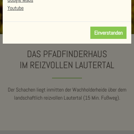
Youtube
Einverstanden
DAS PFADFINDERHAUS
IM REIZVOLLEN LAUTERTAL
Der Schachen liegt inmitten der Wachholderheide über dem
landschaftlich reizvollen Lautertal (15 Min. Fußweg).