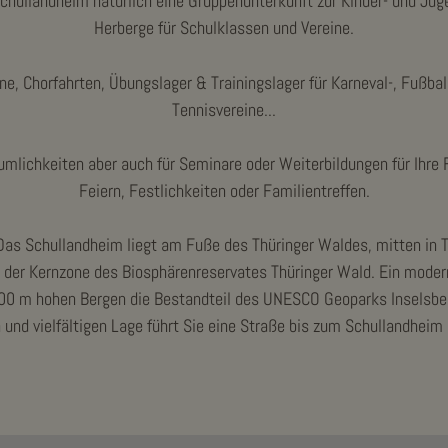
s Schullandheim natürlich eine Gruppenunterkunft zur Kinder- und Ju
Herberge für Schulklassen und Vereine.
e, Chorfahrten, Übungslager & Trainingslager für Karneval-, Fußball-
Tennisvereine...
mlichkeiten aber auch für Seminare oder Weiterbildungen für Ihre 
Feiern, Festlichkeiten oder Familientreffen.
 Das Schullandheim liegt am Fuße des Thüringer Waldes, mitten in
der Kernzone des Biosphärenreservates Thüringer Wald. Ein modern
0 m hohen Bergen die Bestandteil des UNESCO Geoparks Inselsberg
n und vielfältigen Lage führt Sie eine Straße bis zum Schullandhei