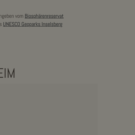
umgeben vom
Biosphärenreservat
es
UNESCO Geoparks Inselsberg
EIM