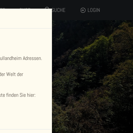
LTE
SHOP
SUCHE
LOGIN
hullandheim Adressen.
der Welt der
e finden Sie hier: