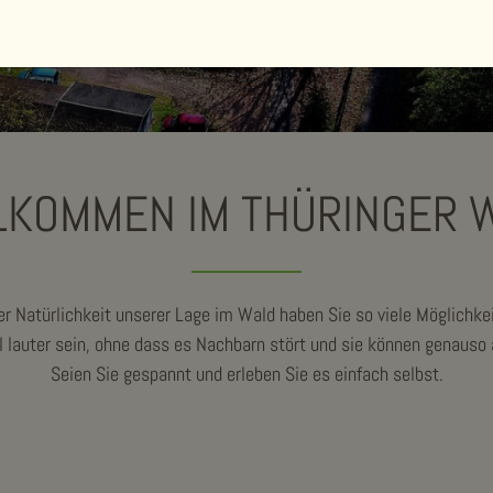
LKOMMEN IM THÜRINGER 
er Natürlichkeit unserer Lage im Wald haben Sie so viele Möglichke
 lauter sein, ohne dass es Nachbarn stört und sie können genauso 
Seien Sie gespannt und erleben Sie es einfach selbst.