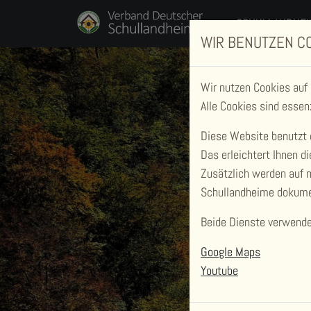
SCHULLANDHEI
WIR BENUTZEN C
Wir nutzen Cookies auf
Alle Cookies sind essen
Diese Website benutzt 
Das erleichtert Ihnen 
Zusätzlich werden auf
Schullandheime dokume
Beide Dienste verwenden
Google Maps
Youtube