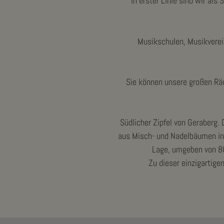
In erster Linie sind wir al
Musikschulen, Musikverein
Sie können unsere großen Räu
Südlicher Zipfel von Geraberg.
aus Misch- und Nadelbäumen in 
Lage, umgeben von 80
Zu dieser einzigartige