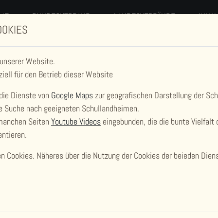
ME
BUNDESVERBAND
LANDESVERBÄNDE
INHA
OOKIES
 unserer Website.
ziell für den Betrieb dieser Website
die Dienste von
Google Maps
zur geografischen Darstellung der Sc
die Suche nach geeigneten Schullandheimen.
 manchen Seiten
Youtube Videos
eingebunden, die die bunte Vielfalt 
SCHULLANDHEIM
ntieren.
 Cookies. Näheres über die Nutzung der Cookies der beieden Dienst
GERABERG