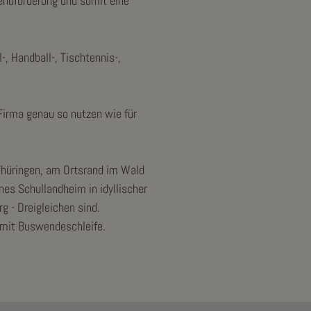
gendförderung und somit eine
, Handball-, Tischtennis-,
Firma genau so nutzen wie für
 Thüringen, am Ortsrand im Wald
es Schullandheim in idyllischer
 - Dreigleichen sind.
m mit Buswendeschleife.