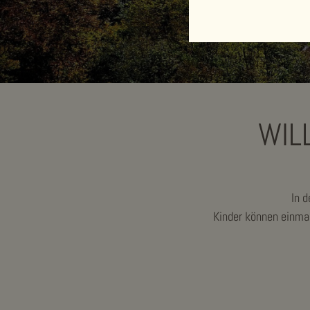
WIL
In d
Kinder können einmal