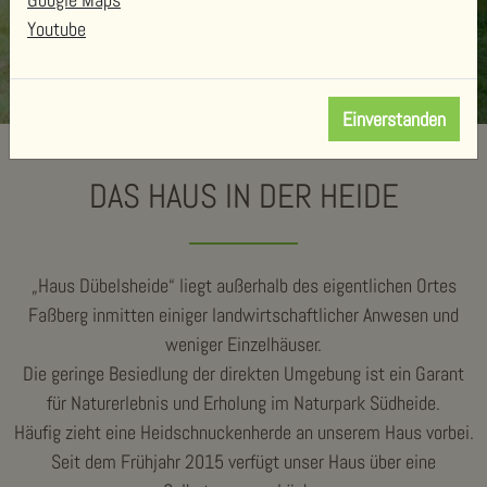
Youtube
Einverstanden
DAS HAUS IN DER HEIDE
„Haus Dübelsheide“ liegt außerhalb des eigentlichen Ortes
Faßberg inmitten einiger landwirtschaftlicher Anwesen und
weniger Einzelhäuser.
Die geringe Besiedlung der direkten Umgebung ist ein Garant
für Naturerlebnis und Erholung im Naturpark Südheide.
Häufig zieht eine Heidschnuckenherde an unserem Haus vorbei.
Seit dem Frühjahr 2015 verfügt unser Haus über eine