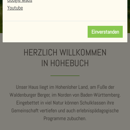
Youtube
Einverstanden
HERZLICH WILLKOMMEN
IN HOHEBUCH
Unser Haus liegt im Hohenloher Land, am Fuße der
Waldenburger Berger, im Norden von Baden-Württemberg.
Eingebettet in viel Natur können Schulklassen ihre
Gemeinschaft vertiefen und auch erlebnispädagogische
Programme zubuchen.