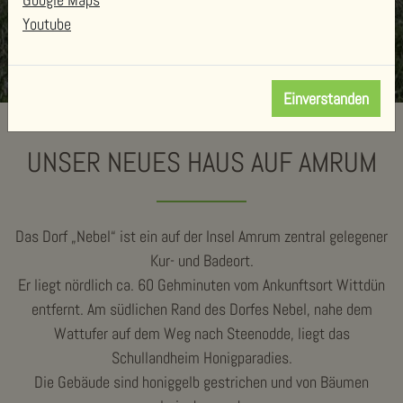
Youtube
Einverstanden
UNSER NEUES HAUS AUF AMRUM
Das Dorf „Nebel“ ist ein auf der Insel Amrum zentral gelegener
Kur- und Badeort.
Er liegt nördlich ca. 60 Gehminuten vom Ankunftsort Wittdün
entfernt. Am südlichen Rand des Dorfes Nebel, nahe dem
Wattufer auf dem Weg nach Steenodde, liegt das
Schullandheim Honigparadies.
Die Gebäude sind honiggelb gestrichen und von Bäumen