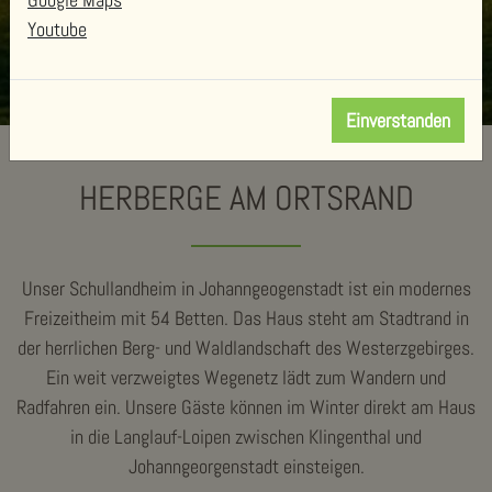
Youtube
Einverstanden
HERBERGE AM ORTSRAND
Unser Schullandheim in Johanngeogenstadt ist ein modernes
Freizeitheim mit 54 Betten. Das Haus steht am Stadtrand in
der herrlichen Berg- und Waldlandschaft des Westerzgebirges.
Ein weit verzweigtes Wegenetz lädt zum Wandern und
Radfahren ein. Unsere Gäste können im Winter direkt am Haus
in die Langlauf-Loipen zwischen Klingenthal und
Johanngeorgenstadt einsteigen.