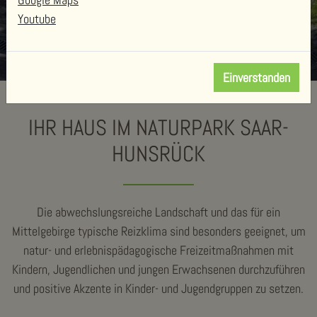
Youtube
Einverstanden
IHR HAUS IM NATURPARK SAAR-
HUNSRÜCK
Die abwechslungsreiche Landschaft und das für ein
Mittelgebirge typische Reizklima sind besonders geeignet, um
natur- und erlebnispädagogische Freizeitmaßnahmen mit
Kindern, Jugendlichen und jungen Erwachsenen durchzuführen
und positive Akzente in Kinder- und Jugendgruppen zu setzen.