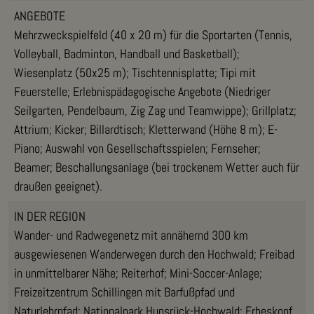
ANGEBOTE
Mehrzweckspielfeld (40 x 20 m) für die Sportarten (Tennis,
Volleyball, Badminton, Handball und Basketball);
Wiesenplatz (50x25 m); Tischtennisplatte; Tipi mit
Feuerstelle; Erlebnispädagogische Angebote (Niedriger
Seilgarten, Pendelbaum, Zig Zag und Teamwippe); Grillplatz;
Attrium; Kicker; Billardtisch; Kletterwand (Höhe 8 m); E-
Piano; Auswahl von Gesellschaftsspielen; Fernseher;
Beamer; Beschallungsanlage (bei trockenem Wetter auch für
draußen geeignet).
IN DER REGION
Wander- und Radwegenetz mit annähernd 300 km
ausgewiesenen Wanderwegen durch den Hochwald; Freibad
in unmittelbarer Nähe; Reiterhof; Mini-Soccer-Anlage;
Freizeitzentrum Schillingen mit Barfußpfad und
Naturlehrpfad; Nationalpark Hunsrück-Hochwald; Erbeskopf