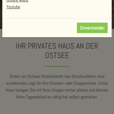
Youtube
Einverstanden
IHR PRIVATES HAUS AN DER
OSTSEE
Direkt am Ostsee-Strand bietet das Schullandheim eine
wundervolle Lage für Ihre Klassen- oder Gruppenreise. Unser
Haus belegen Sie mit Ihrer Gruppe immer alleine und können
Ihren Tagesablauf so völlig frei selbst gestalten.