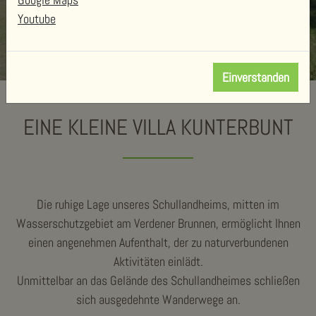
Youtube
Einverstanden
EINE KLEINE VILLA KUNTERBUNT
Die ruhige Lage unseres Schullandheims, mitten im
Wasserschutzgebiet am Verdener Brunnen, ermöglicht Ihnen
einen angenehmen Aufenthalt, der zu naturverbundenen
Aktivitäten einlädt.
Unmittelbar an das Gelände des Schullandheimes schließen
sich ausgedehnte Wanderwege an.