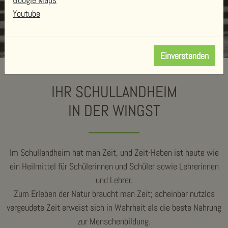
Youtube
Einverstanden
IHR SCHULLANDHEIM
IN DER WINGST
Im Schullandheim hat man Zeit, und Zeit-Haben ist heute wie
ein Heilmittel für Schülerinnen und Schüler sowie Lehrerinnen
und Lehrer.
Zum Erleben der Natur braucht man Zeit; scheinbar nutzlos
vergeudete Zeit erweist sich in Wahrheit als die beste Nahrung
zur Menschenbildung.