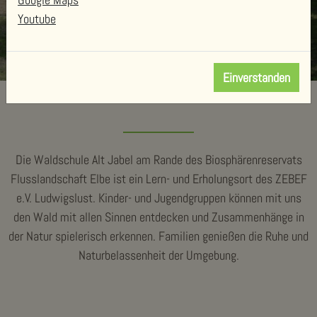
Youtube
Einverstanden
Die Waldschule Alt Jabel am Rande des Biosphärenreservats
Flusslandschaft Elbe ist ein Lern- und Erholungsort des ZEBEF
e.V. Ludwigslust. Kinder- und Jugendgruppen können mit uns
den Wald mit allen Sinnen entdecken und Zusammenhänge in
der Natur spielerisch erkennen. Familien genießen die Ruhe und
Naturbelassenheit der Umgebung.