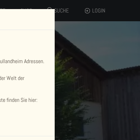
LTE
SHOP
SUCHE
LOGIN
hullandheim Adressen.
der Welt der
e finden Sie hier: