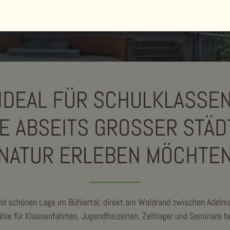
IDEAL FÜR SCHULKLASSE
IE ABSEITS GROSSER STÄDT
NATUR ERLEBEN MÖCHTE
und schönen Lage im Bühlertal, direkt am Waldrand zwischen Adelm
e für Klassenfahrten, Jugendfreizeiten, Zeltlager und Seminare b