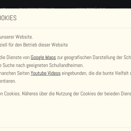
ME
BUNDESVERBAND
LANDESVERBÄNDE
INHA
OOKIES
 unserer Website.
ziell für den Betrieb dieser Website
die Dienste von
Google Maps
zur geografischen Darstellung der Sc
die Suche nach geeigneten Schullandheimen.
 manchen Seiten
Youtube Videos
eingebunden, die die bunte Vielfalt 
SCHULLANDHEIM
ntieren.
 Cookies. Näheres über die Nutzung der Cookies der beieden Dienst
ZIMMERBERGMÜHLE