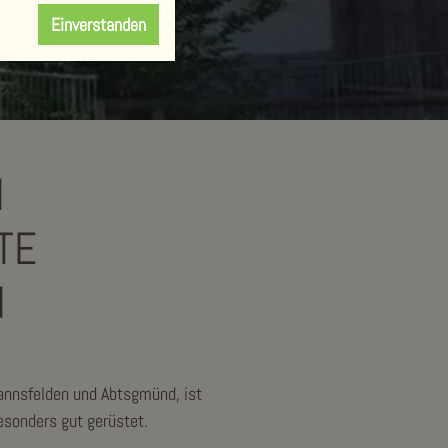
Einverstanden
N
E
N
annsfelden und Abtsgmünd, ist
esonders gut gerüstet.